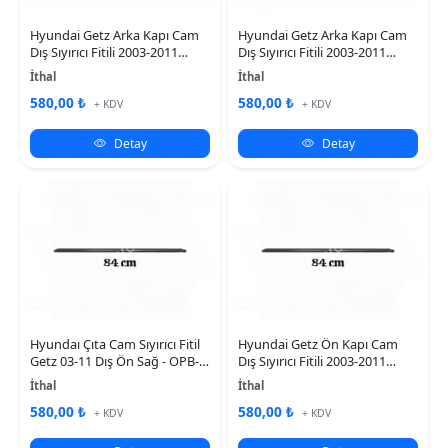
Hyundai Getz Arka Kapı Cam
Hyundai Getz Arka Kapı Cam
Dış Sıyırıcı Fitili 2003-2011
Dış Sıyırıcı Fitili 2003-2011
(SAĞ)
(SOL)
İthal
İthal
580,00 ₺
580,00 ₺
+ KDV
+ KDV
Detay
Detay
Hyundaı Çıta Cam Sıyırıcı Fitil
Hyundai Getz Ön Kapı Cam
Getz 03-11 Dış Ön Sağ - OPB-
Dış Sıyırıcı Fitili 2003-2011
82220-1C001-Ys
(SOL)
İthal
İthal
580,00 ₺
580,00 ₺
+ KDV
+ KDV