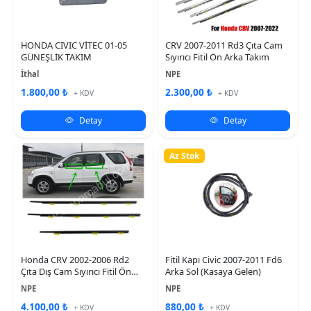
HONDA CIVIC VİTEC 01-05
CRV 2007-2011 Rd3 Çıta Cam
GÜNEŞLİK TAKIM
Sıyırıcı Fitil Ön Arka Takım
İthal
NPE
1.800,00 ₺
2.300,00 ₺
+ KDV
+ KDV
Detay
Detay
Az Stok
Honda CRV 2002-2006 Rd2
Fitil Kapı Civic 2007-2011 Fd6
Çıta Dış Cam Sıyırıcı Fitil Ön
Arka Sol (Kasaya Gelen)
Arka Takım
NPE
NPE
4.100,00 ₺
880,00 ₺
+ KDV
+ KDV