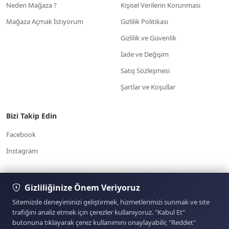
Neden Mağaza ?
Kişisel Verilerin Korunması
Mağaza Açmak İstiyorum
Gizlilik Politikası
Gizlilik ve Güvenlik
İade ve Değişim
Satış Sözleşmesi
Şartlar ve Koşullar
Bizi Takip Edin
Facebook
İnstagram
7/24 Müşteri
Gizliliğinize Önem Veriyoruz
Yardım Merkezi
Hizmetleri
www.otoparcabul.com/
05354574303
Sitemizde deneyiminizi geliştirmek, hizmetlerimizi sunmak ve site
trafiğini analiz etmek için çerezler kullanıyoruz. "Kabul Et"
butonuna tıklayarak çerez kullanımını onaylayabilir, "Reddet"
Sitemizde yer alan kullanıcıların oluşturduğu tüm