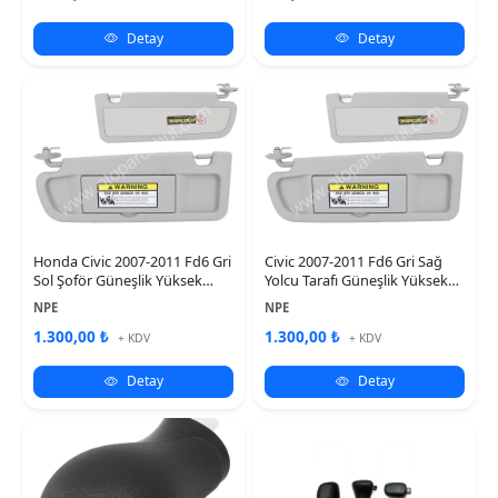
Detay
Detay
Honda Civic 2007-2011 Fd6 Gri
Civic 2007-2011 Fd6 Gri Sağ
Sol Şoför Güneşlik Yüksek
Yolcu Tarafı Güneşlik Yüksek
Kalite
Kalite
NPE
NPE
1.300,00 ₺
1.300,00 ₺
+ KDV
+ KDV
Detay
Detay