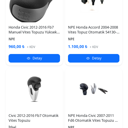
Honda Civic 2012-2016 Fb7
NPE Honda Accord 2004-2008
Manuel Vites Topuzu Yüksek
Vites Topuz Otomatik 54130-
Kalite
SDA-A51
NPE
NPE
960,00 ₺
1.100,00 ₺
+ KDV
+ KDV
Detay
Detay
Civic 2012-2016 Fb7 Otomatik
NPE Honda Civic 2007-2011
Vites Topuzu
Fd6 Otomatik Vites Topuzu ve
El Fren Kiti
İthal
NPE