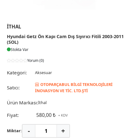
İTHAL
Hyundai Getz Ön Kapı Cam Dış Sıyırıcı Fitili 2003-2011
(SOL)
Stokta Var
Yorum (0)
Kategori:
Aksesuar
OTOPARÇABUL BİLGİ TEKNOLOJİLERİ
Satıcı:
İNOVASYON VE TİC. LTD.ŞTİ
Ürün Markası:
İthal
580,00 ₺
Fiyat:
+ KDV
-
+
Miktar: