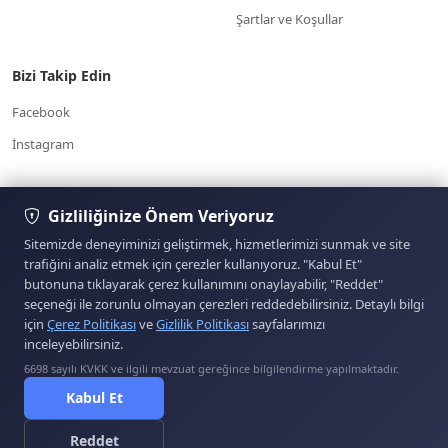
Şartlar ve Koşullar
Bizi Takip Edin
Facebook
İnstagram
7/24 Müşteri
Gizliliğinize Önem Veriyoruz
Yardım Merkezi
Hizmetleri
www.otoparcabul.com/
05354574303
Sitemizde deneyiminizi geliştirmek, hizmetlerimizi sunmak ve site
trafiğini analiz etmek için çerezler kullanıyoruz. "Kabul Et"
butonuna tıklayarak çerez kullanımını onaylayabilir, "Reddet"
Sitemizde yer alan kullanıcıların oluşturduğu tüm
seçeneği ile zorunlu olmayan çerezleri reddedebilirsiniz. Detaylı bilgi
içerik, görüş ve bilgilerin doğruluğu, eksiksiz ve
için
Çerez Politikası
ve
Gizlilik Politikası
sayfalarımızı
değişmez olduğu, yayınlanması ile ilgili yasal
inceleyebilirsiniz.
yükümlülükler içeriği oluşturan kullanıcıya aittir. Bu
içeriğin, görüş ve bilgilerin yanlışlık, eksiklik veya
6698 sayılı KVKK ve ilgili mevzuat gereğince bilgilendirme yapılmaktadır.
ETBİS'e Kayıtlıdır.
yasalarla düzenlenmiş kurallara aykırılığından sitemiz
Kabul Et
hiçbir şekilde sorumlu değildir. Sorularınız için ilan
sahibi ile irtibata geçebilirsiniz.
Reddet