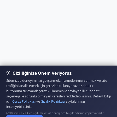
Gizliliğinize Önem Veriyoruz
Sitemizde deneyiminizi geliştirmek, hizmetlerimizi sunmak ve site
trafiğini analiz etmek için çerezler kullanıyoruz. "Kabul Et"
butonuna tıklayarak çerez kullanımını onaylayabilir, "Reddet"
seçeneği ile zorunlu olmayan çerezleri reddedebilirsiniz. Detaylı bilgi
için
Çerez Politikası
ve
Gizlilik Politikası
sayfalarımızı
inceleyebilirsiniz.
6698 sayılı KVKK ve ilgili mevzuat gereğince bilgilendirme yapılmaktadır.