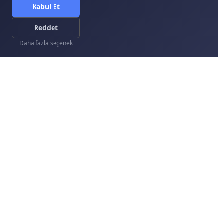
Kabul Et
Kurumsal
Hizmetlerimiz
Reddet
Kurumsal
Daha fazla seçenek
Sürdürülebilirlik
Mağazalar
Gizlilik ve Kullanım
Neden Mağaza ?
Kişisel Verilerin Korunması
Mağaza Açmak İstiyorum
Gizlilik Politikası
Gizlilik ve Güvenlik
İade ve Değişim
Satış Sözleşmesi
Şartlar ve Koşullar
Bizi Takip Edin