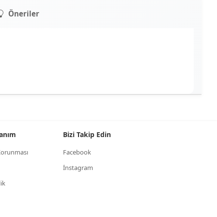
Öneriler
llanım
Bizi Takip Edin
n Korunması
Facebook
İnstagram
lik