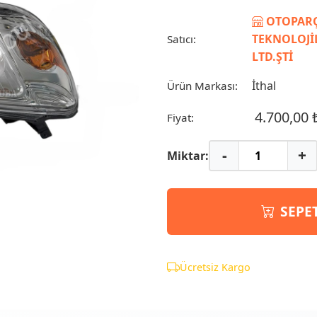
OTOPARÇ
TEKNOLOJİL
Satıcı:
LTD.ŞTİ
İthal
Ürün Markası:
4.700,00 
Fiyat:
-
+
Miktar:
SEPE
Ücretsiz Kargo