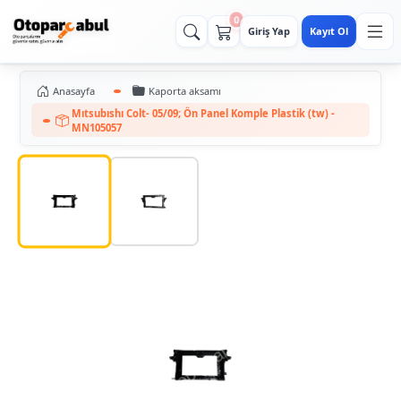
0
Giriş Yap
Kayıt Ol
Anasayfa
Kaporta aksamı
Mıtsubıshı Colt- 05/09; Ön Panel Komple Plastik (tw) -
MN105057