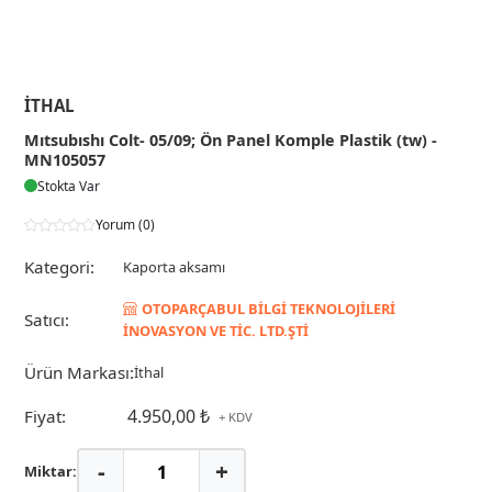
İTHAL
Mıtsubıshı Colt- 05/09; Ön Panel Komple Plastik (tw) -
MN105057
Stokta Var
Yorum (0)
Kategori:
Kaporta aksamı
OTOPARÇABUL BİLGİ TEKNOLOJİLERİ
Satıcı:
İNOVASYON VE TİC. LTD.ŞTİ
Ürün Markası:
İthal
4.950,00 ₺
Fiyat:
+ KDV
-
+
Miktar: