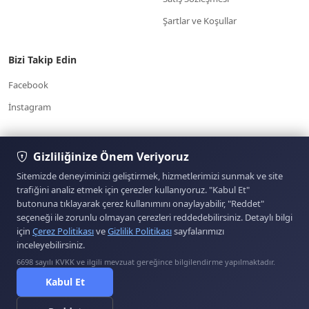
Şartlar ve Koşullar
Bizi Takip Edin
Facebook
İnstagram
7/24 Müşteri
Gizliliğinize Önem Veriyoruz
Yardım Merkezi
Hizmetleri
www.otoparcabul.com/
05354574303
Sitemizde deneyiminizi geliştirmek, hizmetlerimizi sunmak ve site
trafiğini analiz etmek için çerezler kullanıyoruz. "Kabul Et"
butonuna tıklayarak çerez kullanımını onaylayabilir, "Reddet"
Sitemizde yer alan kullanıcıların oluşturduğu tüm
seçeneği ile zorunlu olmayan çerezleri reddedebilirsiniz. Detaylı bilgi
içerik, görüş ve bilgilerin doğruluğu, eksiksiz ve
için
Çerez Politikası
ve
Gizlilik Politikası
sayfalarımızı
değişmez olduğu, yayınlanması ile ilgili yasal
inceleyebilirsiniz.
yükümlülükler içeriği oluşturan kullanıcıya aittir. Bu
içeriğin, görüş ve bilgilerin yanlışlık, eksiklik veya
6698 sayılı KVKK ve ilgili mevzuat gereğince bilgilendirme yapılmaktadır.
ETBİS'e Kayıtlıdır.
yasalarla düzenlenmiş kurallara aykırılığından sitemiz
Kabul Et
hiçbir şekilde sorumlu değildir. Sorularınız için ilan
sahibi ile irtibata geçebilirsiniz.