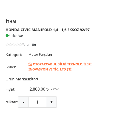
İTHAL
HONDA CIVIC MANİFOLD 1,4 - 1,6 EKSOZ 92/97
Stokta Var
Yorum (0)
Kategori:
Motor Parçaları
OTOPARÇABUL BİLGİ TEKNOLOJİLERİ
Satıcı:
İNOVASYON VE TİC. LTD.ŞTİ
Ürün Markası:
İthal
2.800,00 ₺
Fiyat:
+ KDV
-
+
Miktar: