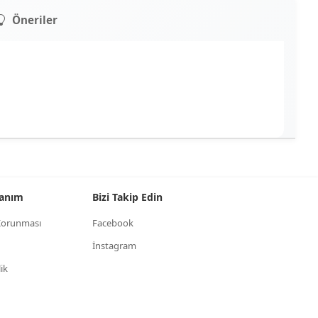
Öneriler
llanım
Bizi Takip Edin
n Korunması
Facebook
İnstagram
lik