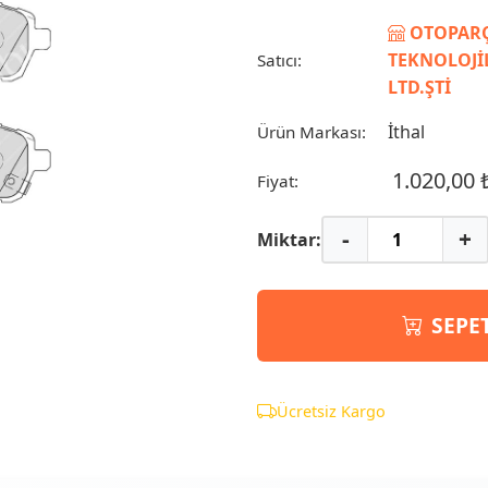
OTOPARÇ
TEKNOLOJİL
Satıcı:
LTD.ŞTİ
İthal
Ürün Markası:
1.020,00 
Fiyat:
-
+
Miktar:
SEPE
Ücretsiz Kargo