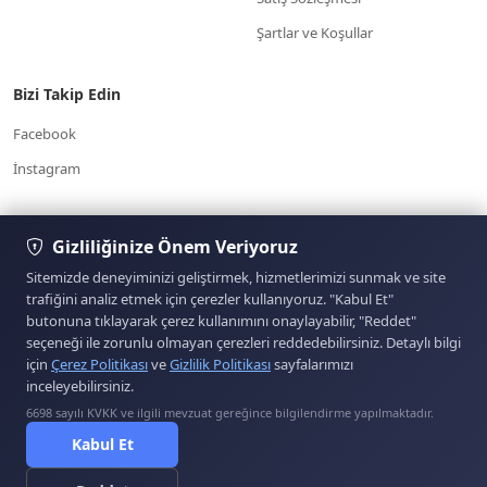
Şartlar ve Koşullar
Bizi Takip Edin
Facebook
İnstagram
7/24 Müşteri
Gizliliğinize Önem Veriyoruz
Yardım Merkezi
Hizmetleri
www.otoparcabul.com/
05354574303
Sitemizde deneyiminizi geliştirmek, hizmetlerimizi sunmak ve site
trafiğini analiz etmek için çerezler kullanıyoruz. "Kabul Et"
butonuna tıklayarak çerez kullanımını onaylayabilir, "Reddet"
Sitemizde yer alan kullanıcıların oluşturduğu tüm
seçeneği ile zorunlu olmayan çerezleri reddedebilirsiniz. Detaylı bilgi
içerik, görüş ve bilgilerin doğruluğu, eksiksiz ve
için
Çerez Politikası
ve
Gizlilik Politikası
sayfalarımızı
değişmez olduğu, yayınlanması ile ilgili yasal
inceleyebilirsiniz.
yükümlülükler içeriği oluşturan kullanıcıya aittir. Bu
içeriğin, görüş ve bilgilerin yanlışlık, eksiklik veya
6698 sayılı KVKK ve ilgili mevzuat gereğince bilgilendirme yapılmaktadır.
ETBİS'e Kayıtlıdır.
yasalarla düzenlenmiş kurallara aykırılığından sitemiz
Kabul Et
hiçbir şekilde sorumlu değildir. Sorularınız için ilan
sahibi ile irtibata geçebilirsiniz.