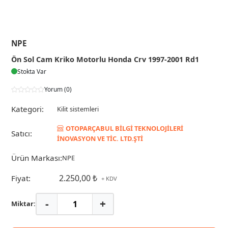
NPE
Ön Sol Cam Kriko Motorlu Honda Crv 1997-2001 Rd1
Stokta Var
Yorum (0)
Kategori:
Kilit sistemleri
OTOPARÇABUL BİLGİ TEKNOLOJİLERİ
Satıcı:
İNOVASYON VE TİC. LTD.ŞTİ
Ürün Markası:
NPE
2.250,00 ₺
Fiyat:
+ KDV
-
+
Miktar: