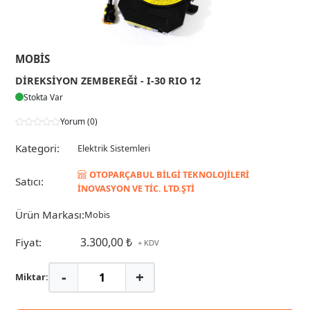
MOBIS
DİREKSİYON ZEMBEREĞİ - I-30 RIO 12
Stokta Var
Yorum (0)
Kategori:
Elektrik Sistemleri
OTOPARÇABUL BİLGİ TEKNOLOJİLERİ
Satıcı:
İNOVASYON VE TİC. LTD.ŞTİ
Ürün Markası:
Mobis
3.300,00 ₺
Fiyat:
+ KDV
-
+
Miktar: