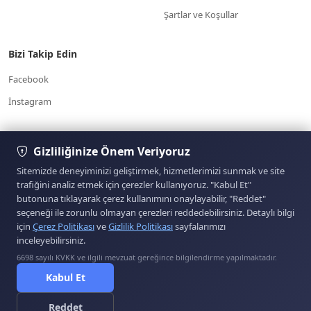
Şartlar ve Koşullar
Bizi Takip Edin
Facebook
İnstagram
7/24 Müşteri
Gizliliğinize Önem Veriyoruz
Yardım Merkezi
Hizmetleri
www.otoparcabul.com/
05354574303
Sitemizde deneyiminizi geliştirmek, hizmetlerimizi sunmak ve site
trafiğini analiz etmek için çerezler kullanıyoruz. "Kabul Et"
butonuna tıklayarak çerez kullanımını onaylayabilir, "Reddet"
Sitemizde yer alan kullanıcıların oluşturduğu tüm
seçeneği ile zorunlu olmayan çerezleri reddedebilirsiniz. Detaylı bilgi
içerik, görüş ve bilgilerin doğruluğu, eksiksiz ve
için
Çerez Politikası
ve
Gizlilik Politikası
sayfalarımızı
değişmez olduğu, yayınlanması ile ilgili yasal
inceleyebilirsiniz.
yükümlülükler içeriği oluşturan kullanıcıya aittir. Bu
içeriğin, görüş ve bilgilerin yanlışlık, eksiklik veya
6698 sayılı KVKK ve ilgili mevzuat gereğince bilgilendirme yapılmaktadır.
ETBİS'e Kayıtlıdır.
yasalarla düzenlenmiş kurallara aykırılığından sitemiz
Kabul Et
hiçbir şekilde sorumlu değildir. Sorularınız için ilan
sahibi ile irtibata geçebilirsiniz.
Reddet