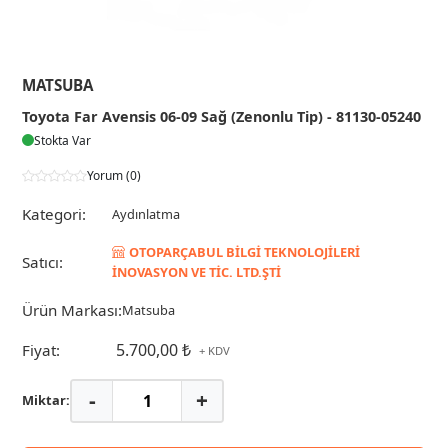
MATSUBA
Toyota Far Avensis 06-09 Sağ (Zenonlu Tip) - 81130-05240
Stokta Var
Yorum (0)
Kategori:
Aydınlatma
OTOPARÇABUL BİLGİ TEKNOLOJİLERİ
Satıcı:
İNOVASYON VE TİC. LTD.ŞTİ
Ürün Markası:
Matsuba
5.700,00 ₺
Fiyat:
+ KDV
-
+
Miktar: