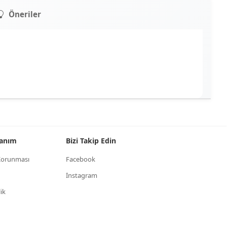
Öneriler
llanım
Bizi Takip Edin
n Korunması
Facebook
İnstagram
lik