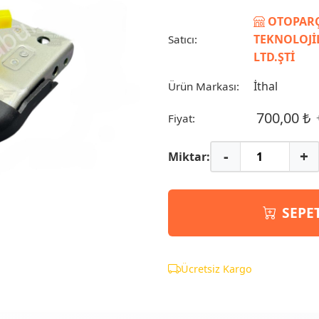
OTOPARÇ
TEKNOLOJİL
Satıcı:
LTD.ŞTİ
İthal
Ürün Markası:
700,00 ₺
Fiyat:
-
+
Miktar:
SEPE
Ücretsiz Kargo