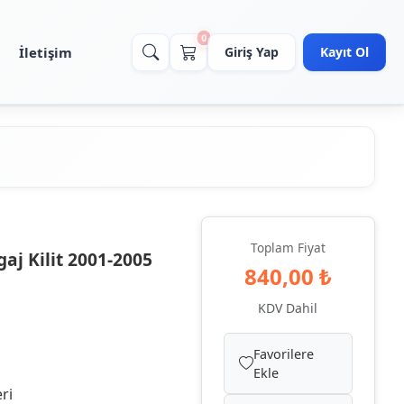
0
İletişim
Giriş Yap
Kayıt Ol
Toplam Fiyat
aj Kilit 2001-2005
840,00 ₺
KDV Dahil
Favorilere
Ekle
eri