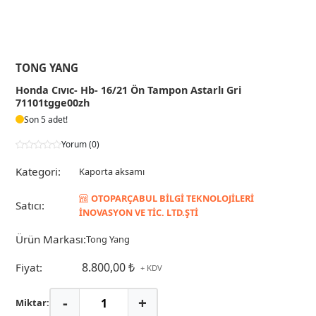
TONG YANG
Honda Cıvıc- Hb- 16/21 Ön Tampon Astarlı Gri
71101tgge00zh
Son 5 adet!
Yorum (0)
Kategori:
Kaporta aksamı
OTOPARÇABUL BİLGİ TEKNOLOJİLERİ
Satıcı:
İNOVASYON VE TİC. LTD.ŞTİ
Ürün Markası:
Tong Yang
8.800,00 ₺
Fiyat:
+ KDV
-
+
Miktar: