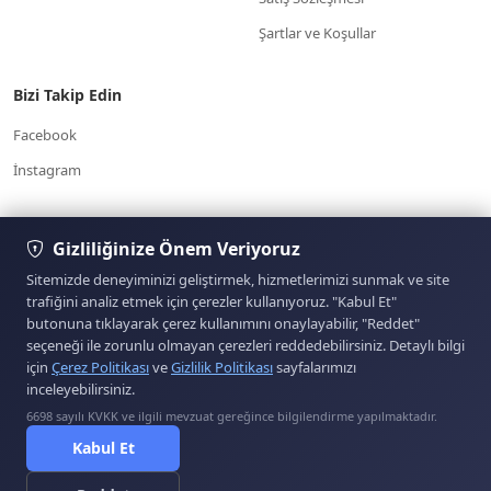
Şartlar ve Koşullar
Bizi Takip Edin
Facebook
İnstagram
7/24 Müşteri
Gizliliğinize Önem Veriyoruz
Yardım Merkezi
Hizmetleri
www.otoparcabul.com/
05354574303
Sitemizde deneyiminizi geliştirmek, hizmetlerimizi sunmak ve site
trafiğini analiz etmek için çerezler kullanıyoruz. "Kabul Et"
butonuna tıklayarak çerez kullanımını onaylayabilir, "Reddet"
Sitemizde yer alan kullanıcıların oluşturduğu tüm
seçeneği ile zorunlu olmayan çerezleri reddedebilirsiniz. Detaylı bilgi
içerik, görüş ve bilgilerin doğruluğu, eksiksiz ve
için
Çerez Politikası
ve
Gizlilik Politikası
sayfalarımızı
değişmez olduğu, yayınlanması ile ilgili yasal
inceleyebilirsiniz.
yükümlülükler içeriği oluşturan kullanıcıya aittir. Bu
içeriğin, görüş ve bilgilerin yanlışlık, eksiklik veya
6698 sayılı KVKK ve ilgili mevzuat gereğince bilgilendirme yapılmaktadır.
ETBİS'e Kayıtlıdır.
yasalarla düzenlenmiş kurallara aykırılığından sitemiz
Kabul Et
hiçbir şekilde sorumlu değildir. Sorularınız için ilan
sahibi ile irtibata geçebilirsiniz.