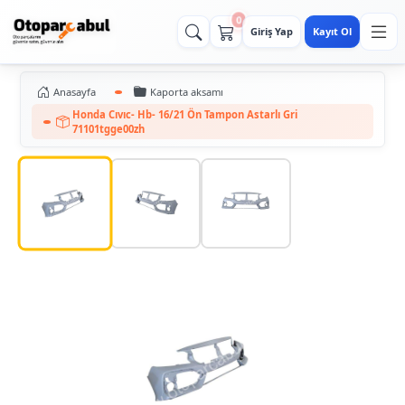
0
Giriş Yap
Kayıt Ol
Anasayfa
Kaporta aksamı
Honda Cıvıc- Hb- 16/21 Ön Tampon Astarlı Gri
71101tgge00zh