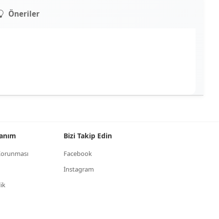
Öneriler
llanım
Bizi Takip Edin
n Korunması
Facebook
İnstagram
lik