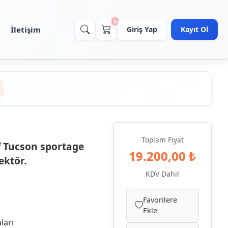
0
İletişim
Giriş Yap
Kayıt Ol
Toplam Fiyat
f Tucson sportage
19.200,00 ₺
ektör.
KDV Dahil
Favorilere
Ekle
ları