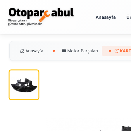
Anasayfa
Ü
Anasayfa
Motor Parçaları
KART