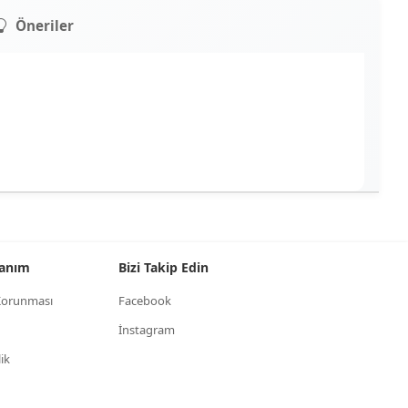
Öneriler
llanım
Bizi Takip Edin
n Korunması
Facebook
İnstagram
lik