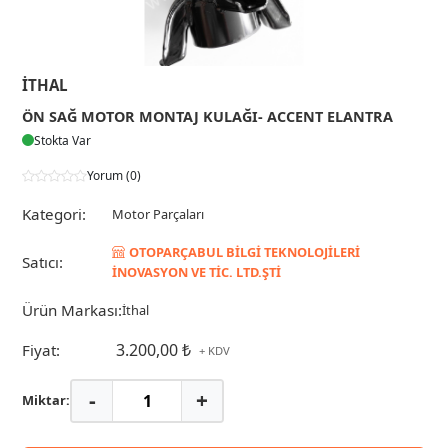
İTHAL
ÖN SAĞ MOTOR MONTAJ KULAĞI- ACCENT ELANTRA
Stokta Var
Yorum (0)
Kategori:
Motor Parçaları
OTOPARÇABUL BİLGİ TEKNOLOJİLERİ
Satıcı:
İNOVASYON VE TİC. LTD.ŞTİ
Ürün Markası:
İthal
3.200,00 ₺
Fiyat:
+ KDV
-
+
Miktar: