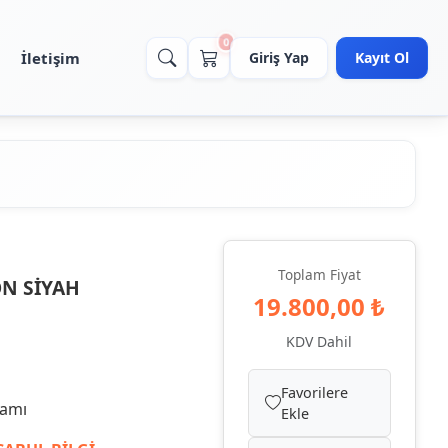
0
İletişim
Giriş Yap
Kayıt Ol
Toplam Fiyat
N SİYAH
19.800,00 ₺
KDV Dahil
Favorilere
samı
Ekle