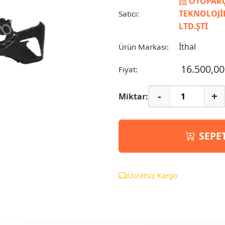
OTOPARÇ
TEKNOLOJİL
Satıcı:
LTD.ŞTİ
İthal
Ürün Markası:
16.500,00
Fiyat:
-
+
Miktar:
SEPE
Ücretsiz Kargo