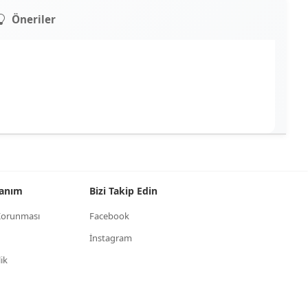
Öneriler
llanım
Bizi Takip Edin
n Korunması
Facebook
İnstagram
lik