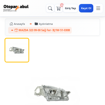
0
Giriş Yap
Kayıt Ol
Anasayfa
Aydınlatma
MAZDA 323 99-00 Sağ Far- BJ1W-51-030B