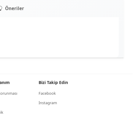
Öneriler
llanım
Bizi Takip Edin
n Korunması
Facebook
İnstagram
lik