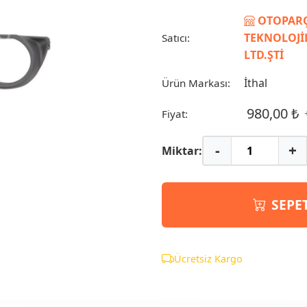
OTOPARÇ
TEKNOLOJİL
Satıcı:
LTD.ŞTİ
İthal
Ürün Markası:
980,00 ₺
Fiyat:
-
+
Miktar:
SEPE
Ücretsiz Kargo