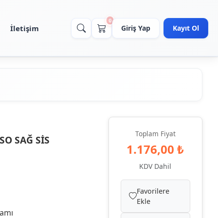
0
İletişim
Giriş Yap
Kayıt Ol
Toplam Fiyat
SO SAĞ SİS
1.176,00 ₺
KDV Dahil
Favorilere
Ekle
samı