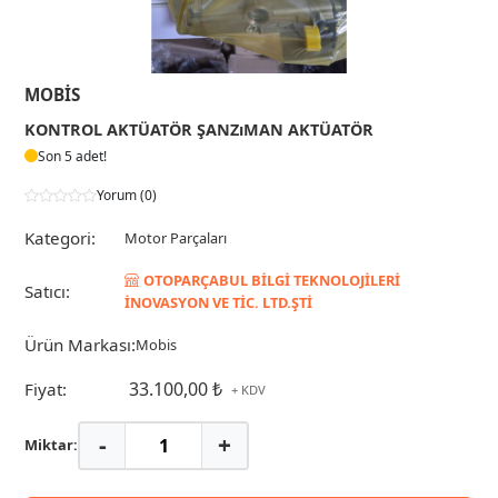
MOBIS
KONTROL AKTÜATÖR ŞANZıMAN AKTÜATÖR
Son 5 adet!
Yorum (0)
Kategori:
Motor Parçaları
OTOPARÇABUL BİLGİ TEKNOLOJİLERİ
Satıcı:
İNOVASYON VE TİC. LTD.ŞTİ
Ürün Markası:
Mobis
33.100,00 ₺
Fiyat:
+ KDV
-
+
Miktar: