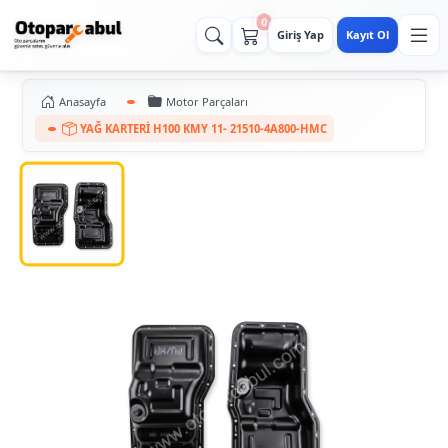
0
Giriş Yap
Kayıt Ol
Anasayfa
Motor Parçaları
YAĞ KARTERİ H100 KMY 11- 21510-4A800-HMC