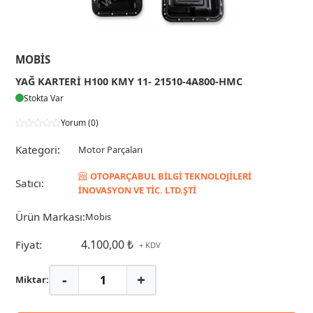
MOBIS
YAĞ KARTERİ H100 KMY 11- 21510-4A800-HMC
Stokta Var
Yorum (0)
Kategori:
Motor Parçaları
OTOPARÇABUL BİLGİ TEKNOLOJİLERİ
Satıcı:
İNOVASYON VE TİC. LTD.ŞTİ
Ürün Markası:
Mobis
4.100,00 ₺
Fiyat:
+ KDV
-
+
Miktar: